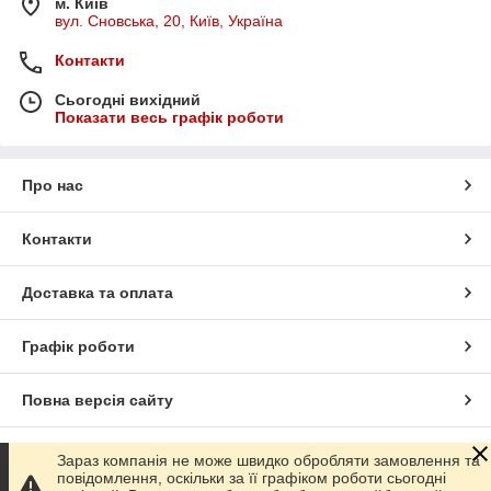
м. Київ
вул. Сновська, 20, Київ, Україна
Контакти
Сьогодні вихідний
Показати весь графік роботи
Про нас
Контакти
Доставка та оплата
Графік роботи
Повна версія сайту
Сайт створено на маркетплейсі
Prom.ua
Зараз компанія не може швидко обробляти замовлення та
повідомлення, оскільки за її графіком роботи сьогодні