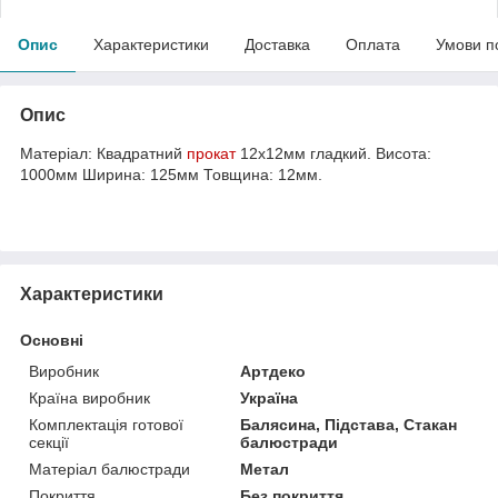
Опис
Характеристики
Доставка
Оплата
Умови п
Опис
Матеріал: Квадратний
прокат
12х12мм гладкий. Висота:
1000мм Ширина: 125мм Товщина: 12мм.
Характеристики
Основні
Виробник
Артдеко
Країна виробник
Україна
Комплектація готової
Балясина, Підстава, Стакан
секції
балюстради
Матеріал балюстради
Метал
Покриття
Без покриття