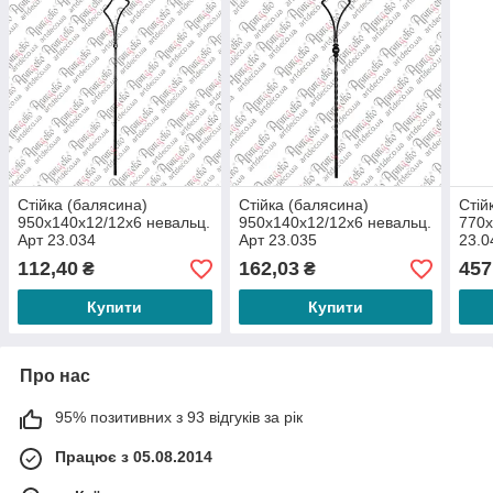
Стійка (балясина)
Стійка (балясина)
Стій
950х140х12/12х6 невальц.
950х140х12/12х6 невальц.
770х
Арт 23.034
Арт 23.035
23.0
112,40
162,03
457
₴
₴
Купити
Купити
Про нас
95% позитивних з 93 відгуків за рік
Працює з 05.08.2014