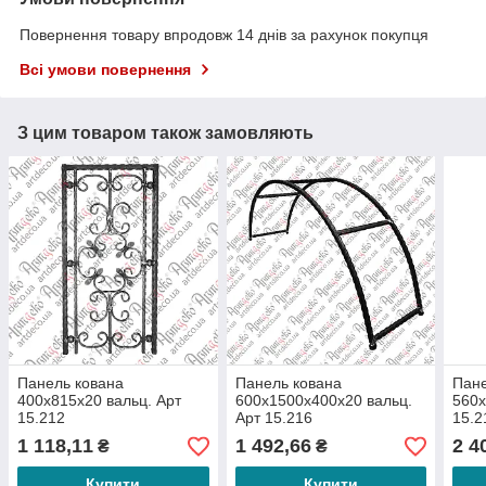
Повернення товару впродовж 14 днів за рахунок покупця
Всі умови повернення
З цим товаром також замовляють
Панель кована
Панель кована
Пане
400х815х20 вальц. Арт
600х1500х400х20 вальц.
560х
15.212
Арт 15.216
15.2
1 118,11
1 492,66
2 4
₴
₴
Купити
Купити