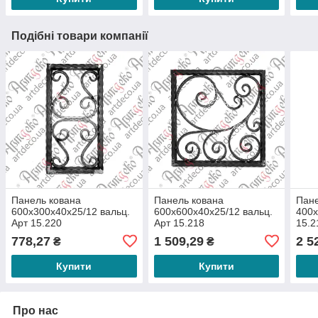
Подібні товари компанії
Панель кована
Панель кована
Пане
600х300х40х25/12 вальц.
600х600х40х25/12 вальц.
400х
Арт 15.220
Арт 15.218
15.2
778,27
1 509,29
2 5
₴
₴
Купити
Купити
Про нас