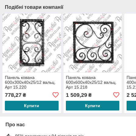
Подібні товари компанії
Панель кована
Панель кована
Пане
600х300х40х25/12 вальц.
600х600х40х25/12 вальц.
400х
Арт 15.220
Арт 15.218
15.2
778,27
1 509,29
2 5
₴
₴
Купити
Купити
Про нас
95% позитивних з 94 відгуків за рік