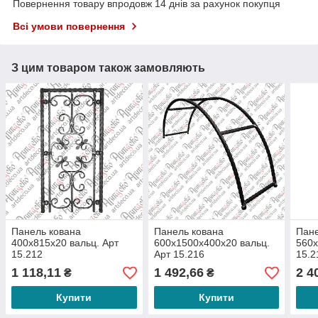
Повернення товару впродовж 14 днів за рахунок покупця
Всі умови повернення
З цим товаром також замовляють
Панель кована
Панель кована
Пане
400х815х20 вальц. Арт
600х1500х400х20 вальц.
560х
15.212
Арт 15.216
15.2
1 118,11
1 492,66
2 4
₴
₴
Купити
Купити