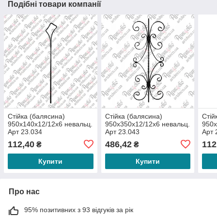
Подібні товари компанії
Стійка (балясина)
Стійка (балясина)
Стій
950х140х12/12х6 невальц.
950х350х12/12х6 невальц.
950х
Арт 23.034
Арт 23.043
Арт 
112,40
486,42
112
₴
₴
Купити
Купити
Про нас
95% позитивних з 93 відгуків за рік