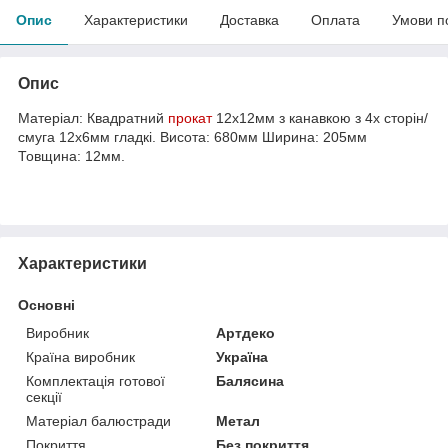
Опис
Характеристики
Доставка
Оплата
Умови п
Опис
Матеріал: Квадратний
прокат
12х12мм з канавкою з 4х сторін/
смуга 12х6мм гладкі. Висота: 680мм Ширина: 205мм
Товщина: 12мм.
Характеристики
Основні
Виробник
Артдеко
Країна виробник
Україна
Комплектація готової
Балясина
секції
Матеріал балюстради
Метал
Покриття
Без покриття