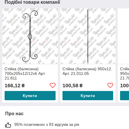
Подібні товари компанії
Стійка (балясина)
Стійка (балясина) 950х12.
Стій
700х205х12/12х6 Арт
Арт. 21.011.05
950х
21.811
21.7
166,12
100,58
100
₴
₴
Купити
Купити
Про нас
95% позитивних з 93 відгуків за рік