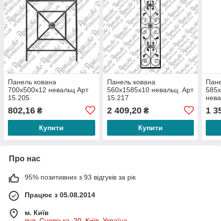
Панель кована
Панель кована
Пане
700х500х12 невальц Арт
560х1585х10 невальц. Арт
585х
15.205
15.217
нева
802,16
2 409,20
1 3
₴
₴
Купити
Купити
Про нас
95% позитивних з 93 відгуків за рік
Працює з 05.08.2014
м. Київ
вул. Сновська, 20, Київ, Україна