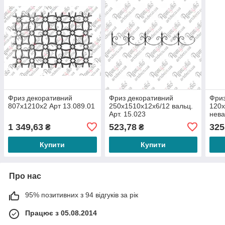
Фриз декоративний
Фриз декоративний
Фриз
807х1210х2 Арт 13.089.01
250х1510х12х6/12 вальц.
120х
Арт. 15.023
нева
1 349,63
523,78
325
₴
₴
Купити
Купити
Про нас
95% позитивних з 94 відгуків за рік
Працює з 05.08.2014