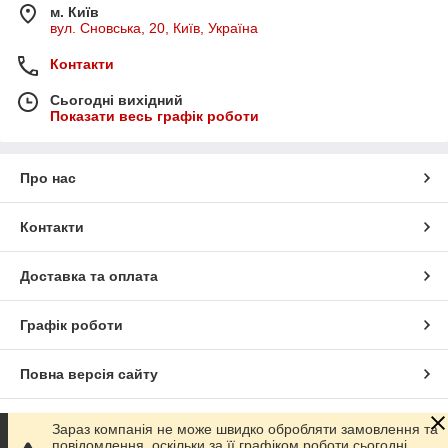
м. Київ
вул. Сновська, 20, Київ, Україна
Контакти
Сьогодні вихідний
Показати весь графік роботи
Про нас
Контакти
Доставка та оплата
Графік роботи
Повна версія сайту
Сайт створено на маркетплейсі
Prom.ua
Зараз компанія не може швидко обробляти замовлення та
повідомлення, оскільки за її графіком роботи сьогодні