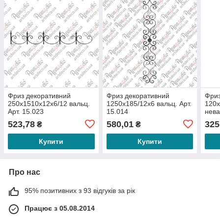
Фриз декоративний
Фриз декоративний
Фриз
250х1510х12х6/12 вальц.
1250х185/12х6 вальц. Арт.
120х
Арт. 15.023
15.014
нева
523,78
580,01
325
₴
₴
Купити
Купити
Про нас
95% позитивних з 93 відгуків за рік
Працює з 05.08.2014